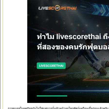
การดูบอลในยุคปัจจุบันไม่ใช่แค่การนั่งเฝ้าหน้าจอโทรทัศน์เหมือนเมื่อก่อนแล้วคร