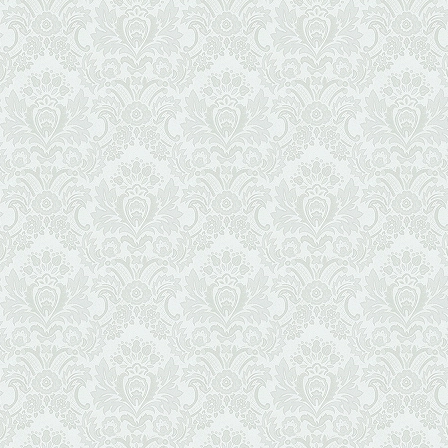
การเป็นแฟนบอลที่รู้ลึกรู้จริง คุณจะเช็คแค่ผลบอลปัจจุบันไม่ได้ครับ คุณต้องรู้ล่วงห
เยอะเลยครับ จะนัดเพื่อนออกไปดูบอลที่ร้าน หรือจะจองคิวหน้าจอกับคนในครอบครัว ก
แถมเมื่อจบเกมแล้ว สิ่งที่ทุกคนต้องรีบเช็คต่อทันทีคือ
ตารางคะแนน
เพื่อดูว่าอันดั
ตารางคะแนนแบบเรียลไทม์ทันทีที่สิ้นเสียงนกหวีดหมดเวลา คือเสน่ห์ที่ทำให้แฟ