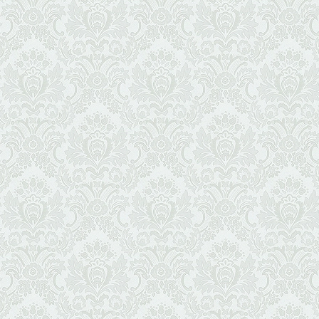
ก่อนที่บอลจะเริ่มเตะ การหาข้อมูล
วิเคราะห์บอลคืนนี้
คือกิจกรรมที่สร้างความตื่นเต
เช็คสภาพความพร้อมของตัวผู้เล่น ใครบาดเจ็บ ใครติดโทษแบน หรือแม้แต่สภาพอา
ทิศทางไหน
ทีมงานผู้เชี่ยวชาญด้านฟุตบอลมักจะเจาะลึกไปถึงแผนการเล่น หรือ Tactict ที่โค้ช
แรงถึงจู่ๆ ก็สะดุดแพ้ การอ่านบทวิเคราะห์ก่อนเกมจึงเปรียบเสมือนการติวเข้มก่อนเข
ลูกบอลเข้าประตูเพียงอย่างเดียว
ดูบอลสดพรีเมียร์คืนนี้ เชียร์ทีมโปรดแบบ