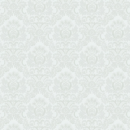
คำถามที่พบบ่อย (FAQ)
livescorethai อัปเดตผลบอลเร็วแค่ไหน? ระบบของเราอัปเดตข้อมูลการแข่งขัน
สนามมีความรวดเร็วระดับวินาที แทบจะไม่มีดีเลย์เมื่อเทียบกับการชมการถ่าย
สามารถดูบอลสดผ่านมือถือได้หรือไม่? ได้แน่นอนครับ เว็บไซต์ของเราถูกออ
อย่างลื่นไหลผ่านเบราว์เซอร์มือถือได้ทันที
ข้อมูลวิเคราะห์บอลมีความแม่นยำเพียงใด? บทวิเคราะห์บอลจัดทำจากข้อมูลสถิต
วงการฟุตบอลมาอย่างยาวนาน โดยใช้ข้อมูลสถิติจริงและข่าวสารอัปเดตล่าสุดเป็นห
มีตารางคะแนนลีกไหนให้เช็คบ้าง? เรามีตารางคะแนนครอบคลุมทุกลีกทั่วโลก ตั้ง
ลีกบ้านเราด้วยครับ