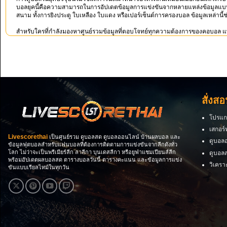
บอลยุคนี้คือความสามารถในการอัปเดตข้อมูลการแข่งขันจากหลายแหล่งข้อมูลแบบเร
สนาม ทั้งการยิงประตู ใบเหลือง ใบแดง หรือเปอร์เซ็นต์การครองบอล ข้อมูลเหล่านี
สำหรับใครที่กำลังมองหาศูนย์รวมข้อมูลที่ตอบโจทย์ทุกความต้องการของคอบอล แพลต
ละเอียดเอามากๆ ทำให้คุณสามารถย้อนกลับไปดูได้ว่าทำไมทีมรักถึงแพ้ หรือทำไมแม
สนทนา หรือแม้แต่ใช้เพื่อการตัดสินใจในการติดตามทีมโปรดในนัดถัดไป
ดูบอลสดวันนี้ รวมช่องทางดูบอลออนไลน์ที
สั่งส
โปรแก
เสกอร
Livescorethai
เป็นศูนย์รวม ดูบอลสด ดูบอลออนไลน์ บ้านผลบอล และ
ดูบอล
ข้อมูลฟุตบอลสำหรับแฟนบอลที่ต้องการติดตามการแข่งขันจากลีกดังทั่ว
โลก ไม่ว่าจะเป็นพรีเมียร์ลีก ลาลีกา บุนเดสลีกา หรือยูฟ่าแชมเปียนส์ลีก
ดูบอล
พร้อมอัปเดตผลบอลสด ตารางบอลวันนี้ ตารางคะแนน และข้อมูลการแข่ง
วิเครา
ขันแบบเรียลไทม์ในทุกวัน